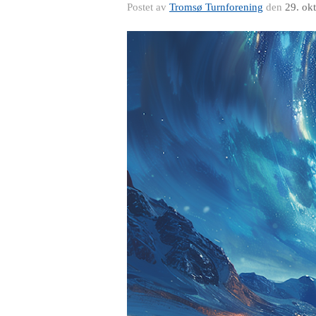
Postet av
Tromsø Turnforening
den
29. ok