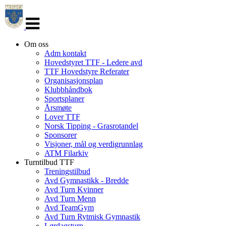
Veksle
navigasjon
Om oss
Adm kontakt
Hovedstyret TTF - Ledere avd
TTF Hovedstyre Referater
Organisasjonsplan
Klubbhåndbok
Sportsplaner
Årsmøte
Lover TTF
Norsk Tipping - Grasrotandel
Sponsorer
Visjoner, mål og verdigrunnlag
ATM Filarkiv
Turntilbud TTF
Treningstilbud
Avd Gymnastikk - Bredde
Avd Turn Kvinner
Avd Turn Menn
Avd TeamGym
Avd Turn Rytmisk Gymnastik
Lørdagsturn