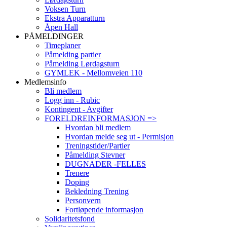
Voksen Turn
Ekstra Apparatturn
Åpen Hall
PÅMELDINGER
Timeplaner
Påmelding partier
Påmelding Lørdagsturn
GYMLEK - Mellomveien 110
Medlemsinfo
Bli medlem
Logg inn - Rubic
Kontingent - Avgifter
FORELDREINFORMASJON =>
Hvordan bli medlem
Hvordan melde seg ut - Permisjon
Treningstider/Partier
Påmelding Stevner
DUGNADER -FELLES
Trenere
Doping
Bekledning Trening
Personvern
Fortløpende informasjon
Solidaritetsfond