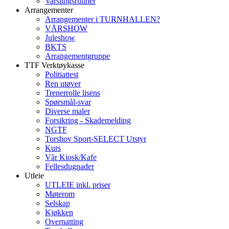
Varslingsrutiner
Arrangementer
Arrangementer i TURNHALLEN?
VÅRSHOW
Juleshow
BKTS
Arrangementgruppe
TTF Verktøykasse
Politiattest
Ren utøver
Trenerrolle lisens
Spørsmål-svar
Diverse maler
Forsikring - Skademelding
NGTF
Torshov Sport-SELECT Utstyr
Kurs
Vår Kiosk/Kafe
Fellesdugnader
Utleie
UTLEIE inkl. priser
Møterom
Selskap
Kjøkken
Overnatting