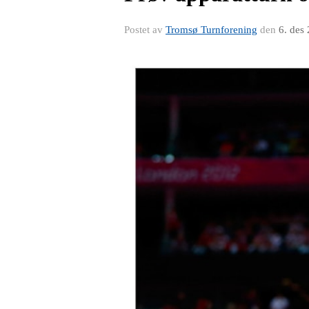
Postet av
Tromsø Turnforening
den
6. des