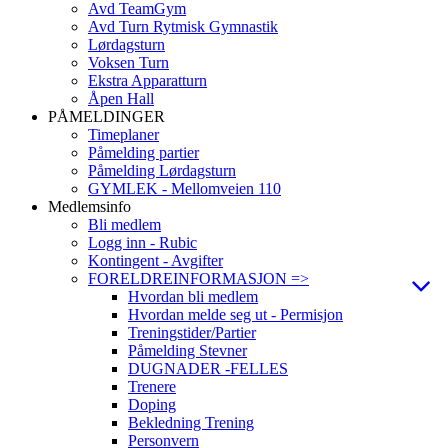
Avd TeamGym
Avd Turn Rytmisk Gymnastik
Lørdagsturn
Voksen Turn
Ekstra Apparatturn
Åpen Hall
PÅMELDINGER
Timeplaner
Påmelding partier
Påmelding Lørdagsturn
GYMLEK - Mellomveien 110
Medlemsinfo
Bli medlem
Logg inn - Rubic
Kontingent - Avgifter
FORELDREINFORMASJON =>
Hvordan bli medlem
Hvordan melde seg ut - Permisjon
Treningstider/Partier
Påmelding Stevner
DUGNADER -FELLES
Trenere
Doping
Bekledning Trening
Personvern