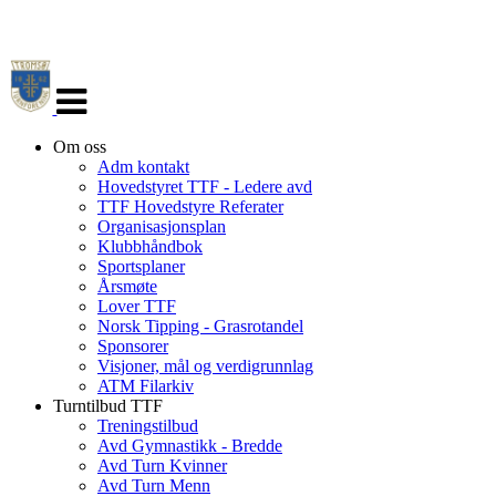
Veksle
navigasjon
Om oss
Adm kontakt
Hovedstyret TTF - Ledere avd
TTF Hovedstyre Referater
Organisasjonsplan
Klubbhåndbok
Sportsplaner
Årsmøte
Lover TTF
Norsk Tipping - Grasrotandel
Sponsorer
Visjoner, mål og verdigrunnlag
ATM Filarkiv
Turntilbud TTF
Treningstilbud
Avd Gymnastikk - Bredde
Avd Turn Kvinner
Avd Turn Menn