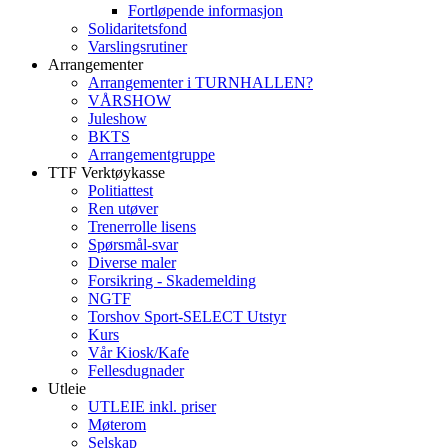
Fortløpende informasjon
Solidaritetsfond
Varslingsrutiner
Arrangementer
Arrangementer i TURNHALLEN?
VÅRSHOW
Juleshow
BKTS
Arrangementgruppe
TTF Verktøykasse
Politiattest
Ren utøver
Trenerrolle lisens
Spørsmål-svar
Diverse maler
Forsikring - Skademelding
NGTF
Torshov Sport-SELECT Utstyr
Kurs
Vår Kiosk/Kafe
Fellesdugnader
Utleie
UTLEIE inkl. priser
Møterom
Selskap