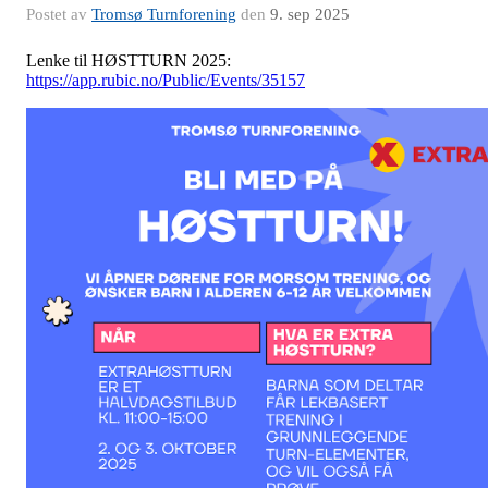
Postet av
Tromsø Turnforening
den
9. sep 2025
Lenke til HØSTTURN 2025:
https://app.rubic.no/Public/Events/35157