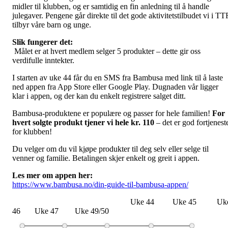
midler til klubben, og er samtidig en fin anledning til å handle
julegaver. Pengene går direkte til det gode aktivitetstilbudet vi i TT
tilbyr våre barn og unge.
Slik fungerer det:
Målet er at hvert medlem selger 5 produkter – dette gir oss
verdifulle inntekter.
I starten av uke 44 får du en SMS fra Bambusa med link til å laste
ned appen fra App Store eller Google Play. Dugnaden vår ligger
klar i appen, og der kan du enkelt registrere salget ditt.
Bambusa-produktene er populære og passer for hele familien!
For
hvert solgte produkt tjener vi hele kr. 110
– det er god fortjenest
for klubben!
Du velger om du vil kjøpe produkter til deg selv eller selge til
venner og familie. Betalingen skjer enkelt og greit i appen.
Les mer om appen her:
https://www.bambusa.no/din-guide-til-bambusa-appen/
Uke 44 Uke 45 Uk
46 Uke 47 Uke 49/50