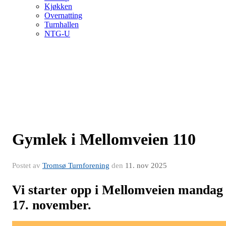
Kjøkken
Overnatting
Turnhallen
NTG-U
Gymlek i Mellomveien 110
Postet av
Tromsø Turnforening
den
11. nov 2025
Vi starter opp i Mellomveien mandag
17. november.