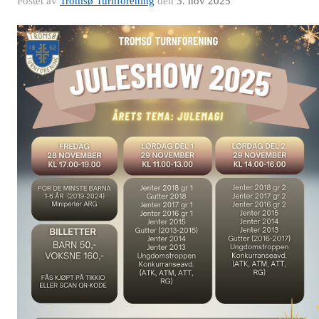
Postet av
Tromsø Turnforening
den
3. nov 2025