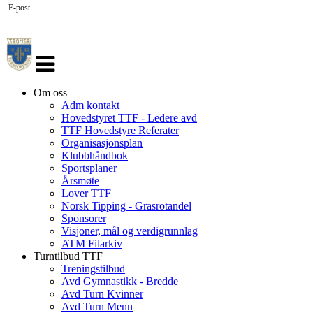
E-post
Veksle
navigasjon
Om oss
Adm kontakt
Hovedstyret TTF - Ledere avd
TTF Hovedstyre Referater
Organisasjonsplan
Klubbhåndbok
Sportsplaner
Årsmøte
Lover TTF
Norsk Tipping - Grasrotandel
Sponsorer
Visjoner, mål og verdigrunnlag
ATM Filarkiv
Turntilbud TTF
Treningstilbud
Avd Gymnastikk - Bredde
Avd Turn Kvinner
Avd Turn Menn