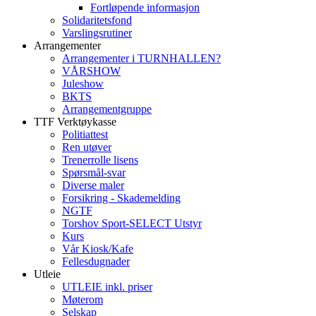
Fortløpende informasjon
Solidaritetsfond
Varslingsrutiner
Arrangementer
Arrangementer i TURNHALLEN?
VÅRSHOW
Juleshow
BKTS
Arrangementgruppe
TTF Verktøykasse
Politiattest
Ren utøver
Trenerrolle lisens
Spørsmål-svar
Diverse maler
Forsikring - Skademelding
NGTF
Torshov Sport-SELECT Utstyr
Kurs
Vår Kiosk/Kafe
Fellesdugnader
Utleie
UTLEIE inkl. priser
Møterom
Selskap