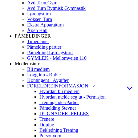
Avd TeamGym
Avd Turn Rytmisk Gymnastik
Lørdagsturn
Voksen Turn
Ekstra Apparatturn
Åpen Hall
PÅMELDINGER
Timeplaner
Påmelding partier
Påmelding Lørdagsturn
GYMLEK - Mellomveien 110
Medlemsinfo
Bli medlem
Logg inn - Rubic
Kontingent - Avgifter
FORELDREINFORMASJON =>
Hvordan bli medlem
Hvordan melde seg ut - Permisjon
Treningstider/Partier
Påmelding Stevner
DUGNADER -FELLES
Trenere
Doping
Bekledning Trening
Personvern