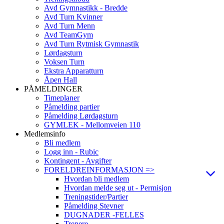
Avd Gymnastikk - Bredde
Avd Turn Kvinner
Avd Turn Menn
Avd TeamGym
Avd Turn Rytmisk Gymnastik
Lørdagsturn
Voksen Turn
Ekstra Apparatturn
Åpen Hall
PÅMELDINGER
Timeplaner
Påmelding partier
Påmelding Lørdagsturn
GYMLEK - Mellomveien 110
Medlemsinfo
Bli medlem
Logg inn - Rubic
Kontingent - Avgifter
FORELDREINFORMASJON =>
Hvordan bli medlem
Hvordan melde seg ut - Permisjon
Treningstider/Partier
Påmelding Stevner
DUGNADER -FELLES
Trenere