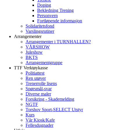
Doping
Bekledning Trening
Personvern
Fortløpende informasjon
Solidaritetsfond
Varslingsrutiner
Arrangementer
Arrangementer i TURNHALLEN?
VÅRSHOW
Juleshow
BKTS
Arrangementgruppe
TTF Verktøykasse
Politiattest
Ren utøver
Trenerrolle lisens
Spørsmål-svar
Diverse maler
Forsikring - Skademelding
NGTF
Torshov Sport-SELECT Utstyr
Kurs
Vår Kiosk/Kafe
Fellesdugnader