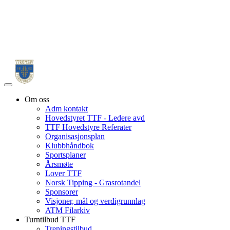
Veksle
navigasjon
Om oss
Adm kontakt
Hovedstyret TTF - Ledere avd
TTF Hovedstyre Referater
Organisasjonsplan
Klubbhåndbok
Sportsplaner
Årsmøte
Lover TTF
Norsk Tipping - Grasrotandel
Sponsorer
Visjoner, mål og verdigrunnlag
ATM Filarkiv
Turntilbud TTF
Treningstilbud