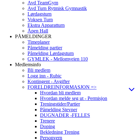
Avd TeamGym
Avd Turn Rytmisk Gymnastik
Lørdagsturn
Voksen Turn
Ekstra Apparatturn
Åpen Hall
PÅMELDINGER
Timeplaner
Påmelding partier
Påmelding Lørdagsturn
GYMLEK - Mellomveien 110
Medlemsinfo
Bli medlem
Logg inn - Rubic
Kontingent - Avgifter
FORELDREINFORMASJON =>
Hvordan bli medlem
Hvordan melde seg ut - Permisjon
Treningstider/Partier
Påmelding Stevner
DUGNADER -FELLES
Trenere
Doping
Bekledning Trening
Personvern