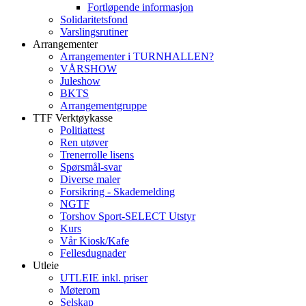
Fortløpende informasjon
Solidaritetsfond
Varslingsrutiner
Arrangementer
Arrangementer i TURNHALLEN?
VÅRSHOW
Juleshow
BKTS
Arrangementgruppe
TTF Verktøykasse
Politiattest
Ren utøver
Trenerrolle lisens
Spørsmål-svar
Diverse maler
Forsikring - Skademelding
NGTF
Torshov Sport-SELECT Utstyr
Kurs
Vår Kiosk/Kafe
Fellesdugnader
Utleie
UTLEIE inkl. priser
Møterom
Selskap