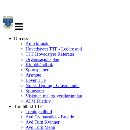
Veksle
navigasjon
Om oss
Adm kontakt
Hovedstyret TTF - Ledere avd
TTF Hovedstyre Referater
Organisasjonsplan
Klubbhåndbok
Sportsplaner
Årsmøte
Lover TTF
Norsk Tipping - Grasrotandel
Sponsorer
Visjoner, mål og verdigrunnlag
ATM Filarkiv
Turntilbud TTF
Treningstilbud
Avd Gymnastikk - Bredde
Avd Turn Kvinner
Avd Turn Menn