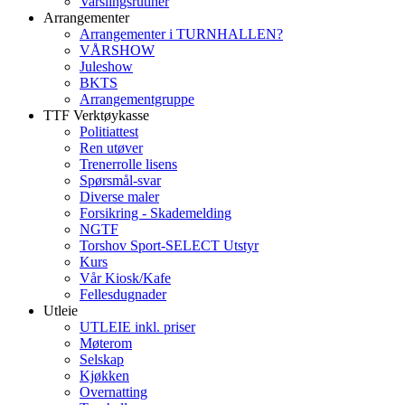
Varslingsrutiner
Arrangementer
Arrangementer i TURNHALLEN?
VÅRSHOW
Juleshow
BKTS
Arrangementgruppe
TTF Verktøykasse
Politiattest
Ren utøver
Trenerrolle lisens
Spørsmål-svar
Diverse maler
Forsikring - Skademelding
NGTF
Torshov Sport-SELECT Utstyr
Kurs
Vår Kiosk/Kafe
Fellesdugnader
Utleie
UTLEIE inkl. priser
Møterom
Selskap
Kjøkken
Overnatting