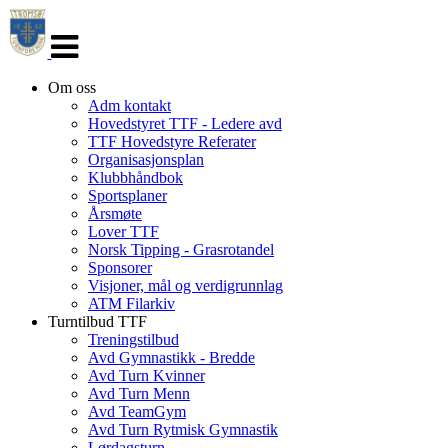
Veksle
navigasjon
Om oss
Adm kontakt
Hovedstyret TTF - Ledere avd
TTF Hovedstyre Referater
Organisasjonsplan
Klubbhåndbok
Sportsplaner
Årsmøte
Lover TTF
Norsk Tipping - Grasrotandel
Sponsorer
Visjoner, mål og verdigrunnlag
ATM Filarkiv
Turntilbud TTF
Treningstilbud
Avd Gymnastikk - Bredde
Avd Turn Kvinner
Avd Turn Menn
Avd TeamGym
Avd Turn Rytmisk Gymnastik
Lørdagsturn