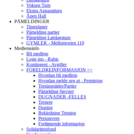
Voksen Turn
Ekstra Apparatturn
Åpen Hall
PÅMELDINGER
Timeplaner
Påmelding partier
Påmelding Lørdagsturn
GYMLEK - Mellomveien 110
Medlemsinfo
Bli medlem
Logg inn - Rubic
Kontingent - Avgifter
FORELDREINFORMASJON =>
Hvordan bli medlem
Hvordan melde seg ut - Permisjon
Treningstider/Partier
Påmelding Stevner
DUGNADER -FELLES
Trenere
Doping
Bekledning Trening
Personvern
Fortløpende informasjon
Solidaritetsfond