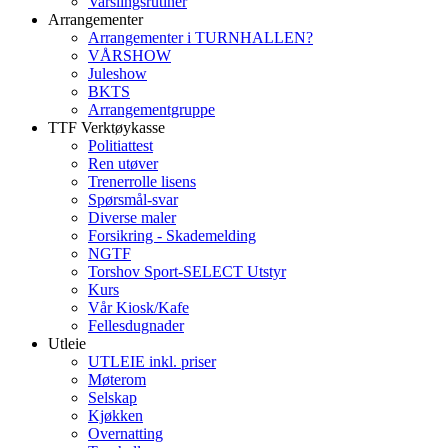
Varslingsrutiner
Arrangementer
Arrangementer i TURNHALLEN?
VÅRSHOW
Juleshow
BKTS
Arrangementgruppe
TTF Verktøykasse
Politiattest
Ren utøver
Trenerrolle lisens
Spørsmål-svar
Diverse maler
Forsikring - Skademelding
NGTF
Torshov Sport-SELECT Utstyr
Kurs
Vår Kiosk/Kafe
Fellesdugnader
Utleie
UTLEIE inkl. priser
Møterom
Selskap
Kjøkken
Overnatting