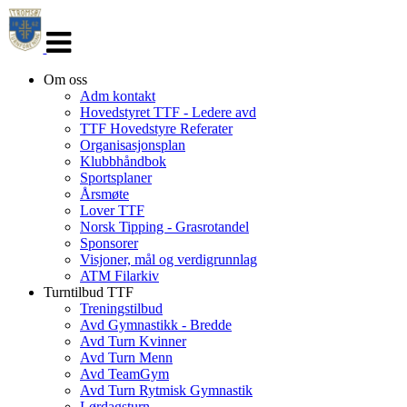
Veksle
navigasjon
Om oss
Adm kontakt
Hovedstyret TTF - Ledere avd
TTF Hovedstyre Referater
Organisasjonsplan
Klubbhåndbok
Sportsplaner
Årsmøte
Lover TTF
Norsk Tipping - Grasrotandel
Sponsorer
Visjoner, mål og verdigrunnlag
ATM Filarkiv
Turntilbud TTF
Treningstilbud
Avd Gymnastikk - Bredde
Avd Turn Kvinner
Avd Turn Menn
Avd TeamGym
Avd Turn Rytmisk Gymnastik
Lørdagsturn