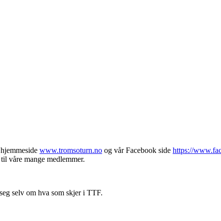
år hjemmeside
www.tromsoturn.no
og vår Facebook side
https://www.f
on til våre mange medlemmer.
te seg selv om hva som skjer i TTF.