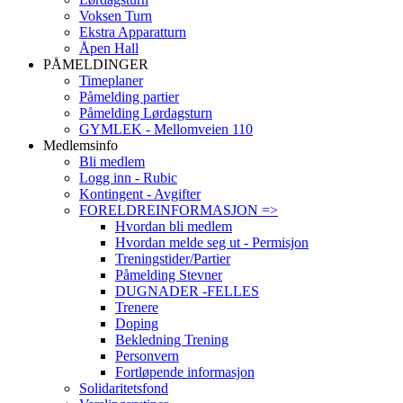
Voksen Turn
Ekstra Apparatturn
Åpen Hall
PÅMELDINGER
Timeplaner
Påmelding partier
Påmelding Lørdagsturn
GYMLEK - Mellomveien 110
Medlemsinfo
Bli medlem
Logg inn - Rubic
Kontingent - Avgifter
FORELDREINFORMASJON =>
Hvordan bli medlem
Hvordan melde seg ut - Permisjon
Treningstider/Partier
Påmelding Stevner
DUGNADER -FELLES
Trenere
Doping
Bekledning Trening
Personvern
Fortløpende informasjon
Solidaritetsfond