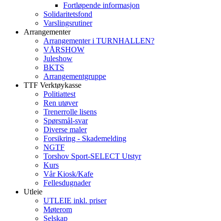
Fortløpende informasjon
Solidaritetsfond
Varslingsrutiner
Arrangementer
Arrangementer i TURNHALLEN?
VÅRSHOW
Juleshow
BKTS
Arrangementgruppe
TTF Verktøykasse
Politiattest
Ren utøver
Trenerrolle lisens
Spørsmål-svar
Diverse maler
Forsikring - Skademelding
NGTF
Torshov Sport-SELECT Utstyr
Kurs
Vår Kiosk/Kafe
Fellesdugnader
Utleie
UTLEIE inkl. priser
Møterom
Selskap