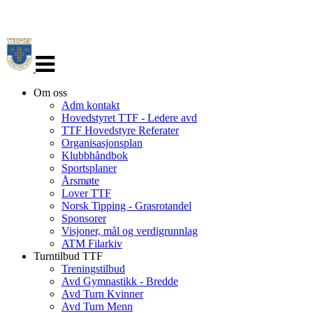
Veksle
navigasjon
Om oss
Adm kontakt
Hovedstyret TTF - Ledere avd
TTF Hovedstyre Referater
Organisasjonsplan
Klubbhåndbok
Sportsplaner
Årsmøte
Lover TTF
Norsk Tipping - Grasrotandel
Sponsorer
Visjoner, mål og verdigrunnlag
ATM Filarkiv
Turntilbud TTF
Treningstilbud
Avd Gymnastikk - Bredde
Avd Turn Kvinner
Avd Turn Menn