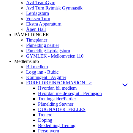
Avd TeamGym
Avd Turn Rytmisk Gymnastik
Lørdagsturn
Voksen Turn
Ekstra Apparatturn
Åpen Hall
PÅMELDINGER
Timeplaner
Påmelding partier
Påmelding Lørdagsturn
GYMLEK - Mellomveien 110
Medlemsinfo
Bli medlem
Logg inn - Rubic
Kontingent - Avgifter
FORELDREINFORMASJON =>
Hvordan bli medlem
Hvordan melde seg ut - Permisjon
Treningstider/Partier
Påmelding Stevner
DUGNADER -FELLES
Trenere
Doping
Bekledning Trening
Personvern