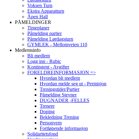
Voksen Turn
Ekstra Apparatturn
Åpen Hall
PÅMELDINGER
Timeplaner
Påmelding partier
Påmelding Lørdagsturn
GYMLEK - Mellomveien 110
Medlemsinfo
Bli medlem
Logg inn - Rubic
Kontingent - Avgifter
FORELDREINFORMASJON =>
Hvordan bli medlem
Hvordan melde seg ut - Permisjon
Treningstider/Partier
Påmelding Stevner
DUGNADER -FELLES
Trenere
Doping
Bekledning Trening
Personvern
Fortløpende informasjon
Solidaritetsfond