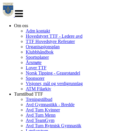
Veksle
navigasjon
Om oss
Adm kontakt
Hovedstyret TTF - Ledere avd
TTF Hovedstyre Referater
Organisasjonsplan
Klubbhåndbok
Sportsplaner
Årsmøte
Lover TTF
Norsk Tipping - Grasrotandel
Sponsorer
Visjoner, mål og verdigrunnlag
ATM Filarkiv
Turntilbud TTF
Treningstilbud
Avd Gymnastikk - Bredde
Avd Turn Kvinner
Avd Turn Menn
Avd TeamGym
Avd Turn Rytmisk Gymnastik
Lørdagsturn