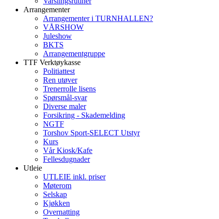
Varslingsrutiner
Arrangementer
Arrangementer i TURNHALLEN?
VÅRSHOW
Juleshow
BKTS
Arrangementgruppe
TTF Verktøykasse
Politiattest
Ren utøver
Trenerrolle lisens
Spørsmål-svar
Diverse maler
Forsikring - Skademelding
NGTF
Torshov Sport-SELECT Utstyr
Kurs
Vår Kiosk/Kafe
Fellesdugnader
Utleie
UTLEIE inkl. priser
Møterom
Selskap
Kjøkken
Overnatting