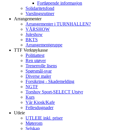
Fortløpende informasjon
Solidaritetsfond
Varslingsrutiner
Arrangementer
Arrangementer i TURNHALLEN?
VÅRSHOW
Juleshow
BKTS
Arrangementgruppe
TTF Verktøykasse
Politiattest
Ren utøver
Trenerrolle lisens
Spørsmål-svar
Diverse maler
Forsikring - Skademelding
NGTF
Torshov Sport-SELECT Utstyr
Kurs
Vår Kiosk/Kafe
Fellesdugnader
Utleie
UTLEIE inkl. priser
Møterom
Selskap