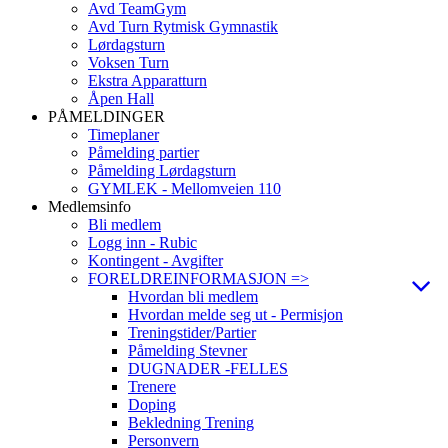
Avd TeamGym
Avd Turn Rytmisk Gymnastik
Lørdagsturn
Voksen Turn
Ekstra Apparatturn
Åpen Hall
PÅMELDINGER
Timeplaner
Påmelding partier
Påmelding Lørdagsturn
GYMLEK - Mellomveien 110
Medlemsinfo
Bli medlem
Logg inn - Rubic
Kontingent - Avgifter
FORELDREINFORMASJON =>
Hvordan bli medlem
Hvordan melde seg ut - Permisjon
Treningstider/Partier
Påmelding Stevner
DUGNADER -FELLES
Trenere
Doping
Bekledning Trening
Personvern