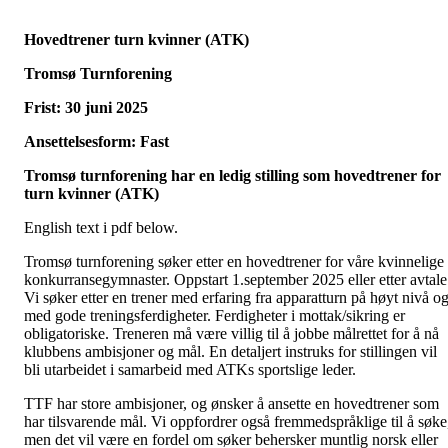
Hovedtrener turn kvinner (ATK)
Tromsø Turnforening
Frist: 30 juni 2025
Ansettelsesform: Fast
Tromsø turnforening har en ledig stilling som hovedtrener for
turn kvinner (ATK)
English text i pdf below.
Tromsø turnforening søker etter en hovedtrener for våre kvinnelige
konkurransegymnaster. Oppstart 1.september 2025 eller etter avtale
Vi søker etter en trener med erfaring fra apparatturn på høyt nivå o
med gode treningsferdigheter. Ferdigheter i mottak/sikring er
obligatoriske. Treneren må være villig til å jobbe målrettet for å nå
klubbens ambisjoner og mål. En detaljert instruks for stillingen vil
bli utarbeidet i samarbeid med ATKs sportslige leder.
TTF har store ambisjoner, og ønsker å ansette en hovedtrener som
har tilsvarende mål. Vi oppfordrer også fremmedspråklige til å søke
men det vil være en fordel om søker behersker muntlig norsk eller