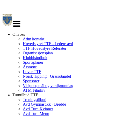
Veksle
navigasjon
Om oss
Adm kontakt
Hovedstyret TTF - Ledere avd
TTF Hovedstyre Referater
Organisasjonsplan
Klubbhåndbok
Sportsplaner
Årsmøte
Lover TTF
Norsk Tipping - Grasrotandel
Sponsorer
Visjoner, mål og verdigrunnlag
ATM Filarkiv
Turntilbud TTF
Treningstilbud
Avd Gymnastikk - Bredde
Avd Turn Kvinner
Avd Turn Menn