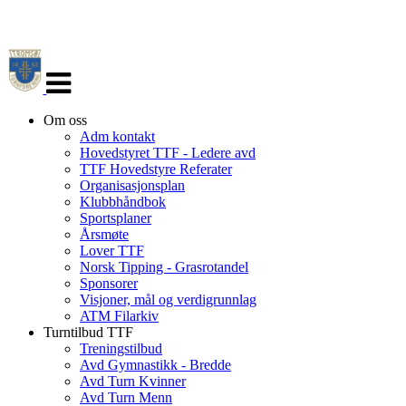
Veksle
navigasjon
Om oss
Adm kontakt
Hovedstyret TTF - Ledere avd
TTF Hovedstyre Referater
Organisasjonsplan
Klubbhåndbok
Sportsplaner
Årsmøte
Lover TTF
Norsk Tipping - Grasrotandel
Sponsorer
Visjoner, mål og verdigrunnlag
ATM Filarkiv
Turntilbud TTF
Treningstilbud
Avd Gymnastikk - Bredde
Avd Turn Kvinner
Avd Turn Menn