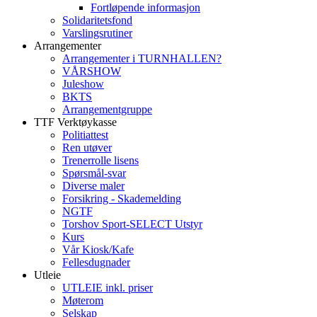
Fortløpende informasjon
Solidaritetsfond
Varslingsrutiner
Arrangementer
Arrangementer i TURNHALLEN?
VÅRSHOW
Juleshow
BKTS
Arrangementgruppe
TTF Verktøykasse
Politiattest
Ren utøver
Trenerrolle lisens
Spørsmål-svar
Diverse maler
Forsikring - Skademelding
NGTF
Torshov Sport-SELECT Utstyr
Kurs
Vår Kiosk/Kafe
Fellesdugnader
Utleie
UTLEIE inkl. priser
Møterom
Selskap