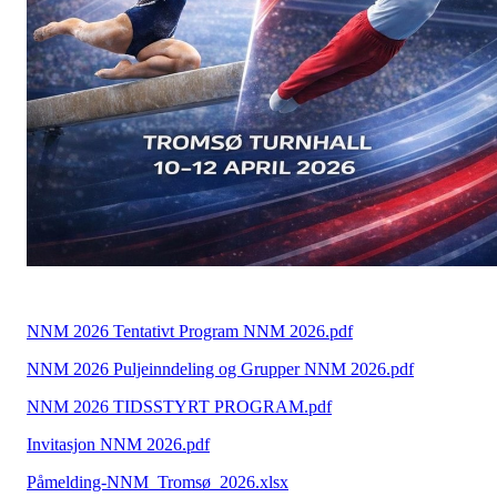
NNM 2026 Tentativt Program NNM 2026.pdf
NNM 2026 Puljeinndeling og Grupper NNM 2026.pdf
NNM 2026 TIDSSTYRT PROGRAM.pdf
Invitasjon NNM 2026.pdf
Påmelding-NNM_Tromsø_2026.xlsx