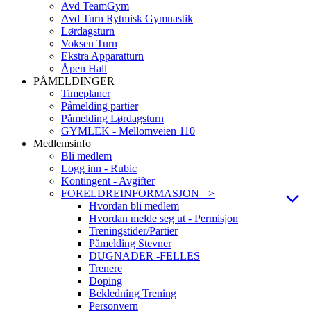
Avd TeamGym
Avd Turn Rytmisk Gymnastik
Lørdagsturn
Voksen Turn
Ekstra Apparatturn
Åpen Hall
PÅMELDINGER
Timeplaner
Påmelding partier
Påmelding Lørdagsturn
GYMLEK - Mellomveien 110
Medlemsinfo
Bli medlem
Logg inn - Rubic
Kontingent - Avgifter
FORELDREINFORMASJON =>
Hvordan bli medlem
Hvordan melde seg ut - Permisjon
Treningstider/Partier
Påmelding Stevner
DUGNADER -FELLES
Trenere
Doping
Bekledning Trening
Personvern